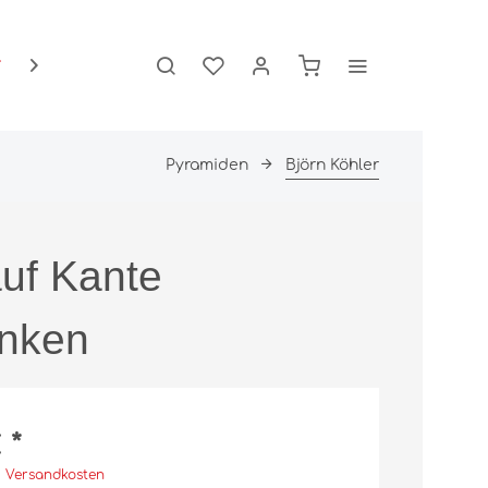
Über Uns

Pyramiden
Björn Köhler
Schlafzimmer
Wandleuchten
Betten
uf Kante
Kissen
Matratzen
Schränke
enken
Zudecken
 *
. Versandkosten