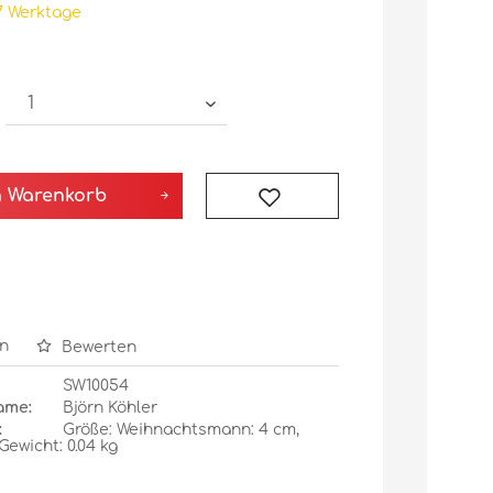
7 Werktage
n
Warenkorb
n
Bewerten
SW10054
ame:
Björn Köhler
:
Größe: Weihnachtsmann: 4 cm,
ewicht: 0.04 kg