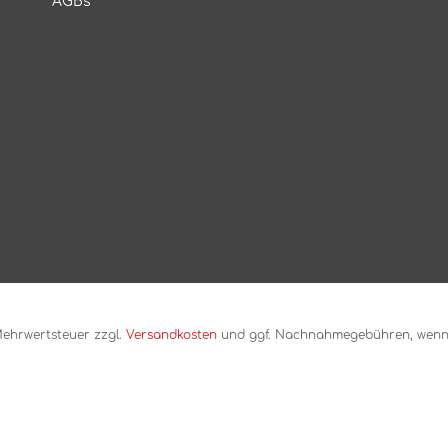
AGBs
. Mehrwertsteuer zzgl.
Versandkosten
und ggf. Nachnahmegebühren, wenn 