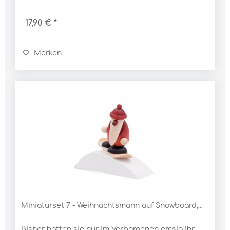
Baum ist aus einem einzigen Stück Fichtenholz
von...
17,90 € *
Merken
Miniaturset 7 - Weihnachtsmann auf Snowboard,...
Bisher hatten sie nur im Verborgenen emsig ihr