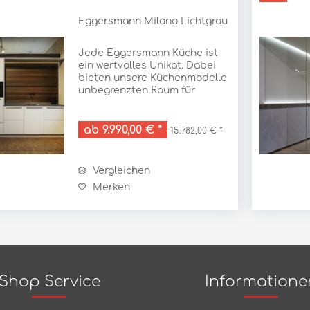
Eggersmann Milano Lichtgrau
Jede Eggersmann Küche ist
ein wertvolles Unikat. Dabei
bieten unsere Küchenmodelle
unbegrenzten Raum für
Individualität. Und doch gibt
es bei aller Vielfalt ein
unverkennbares eggersmann
ab 9.990,00 € *
15.782,00 € *
Design: modern, puristisch,
zeitlos. Und immer auf...
Vergleichen
Merken
Shop Service
Informatione