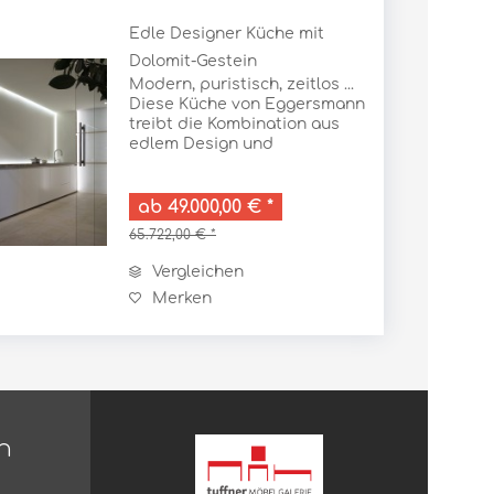
Edle Designer Küche mit
Dolomit-Gestein
Modern, puristisch, zeitlos ...
Diese Küche von Eggersmann
treibt die Kombination aus
edlem Design und
hochwertigen Materialien auf
die Spitze. Fast unauffällig
kommt sie daher und
ab 49.000,00 € *
offenbart erst beim zweiten
65.722,00 € *
Blick die Fülle an...
Vergleichen
Merken
n