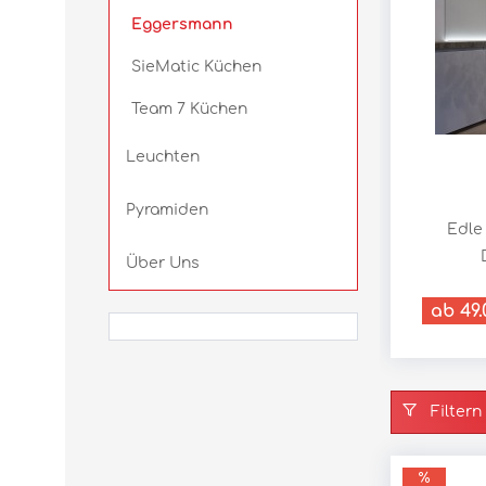
Eggersmann
SieMatic Küchen
Team 7 Küchen
Leuchten
Pyramiden
Edle
Über Uns
ab 49.
Filtern