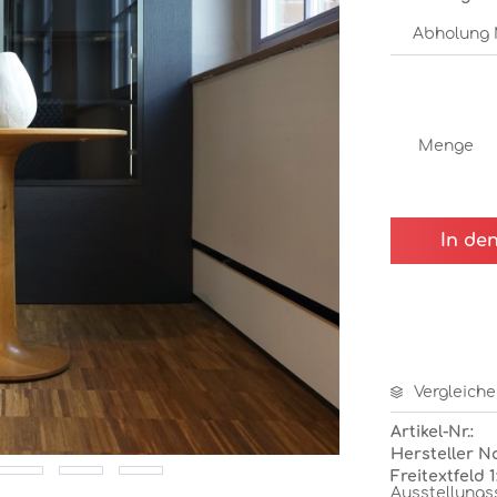
Menge
In de
Vergleiche
Artikel-Nr.:
Hersteller N
Freitextfeld 1
Ausstellungs