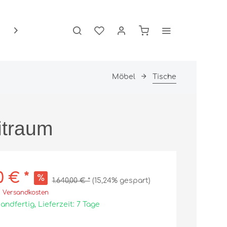
Über Uns

Möbel
Tische
Schlafzimmer
Wandleuchten
Betten
eitraum
Kissen
Matratzen
Schränke
Zudecken
0 € *
1.640,00 € *
(15,24% gespart)
. Versandkosten
andfertig, Lieferzeit: 7 Tage