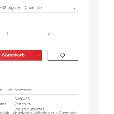
n
Warenkorb
n
Bewerten
SW10425
ame:
Zeitraum
:
Preisreduziertes
stück – Abholpreis Möbelgalerie Chemnitz: