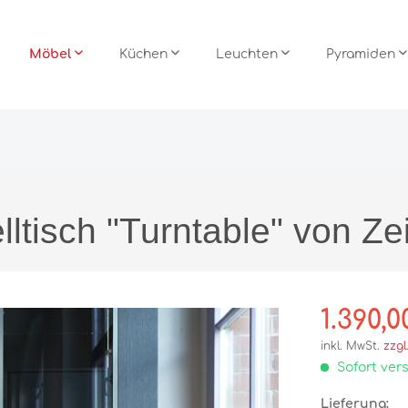
Möbel
Küchen
Leuchten
Pyramiden
möbel
mann
Leuchten
ramiden
Stühle
Team 7 Küchen
Stehleuchten
Björn Köhler
lltisch "Turntable" von Z
c Küchen
ramiden
Tische
ke
Wohnwände
1.390,0
inkl. MwSt.
zzgl
Büro
Sofort vers
Raum im Raum
Lieferung:
ox