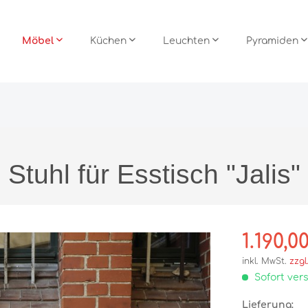
Möbel
Küchen
Leuchten
Pyramiden
möbel
mann
Leuchten
ramiden
Stühle
Team 7 Küchen
Stehleuchten
Björn Köhler
Stuhl für Esstisch "Jalis"
c Küchen
ramiden
Tische
ke
Wohnwände
1.190,0
inkl. MwSt.
zzgl
Büro
Sofort vers
Raum im Raum
Lieferung:
ox