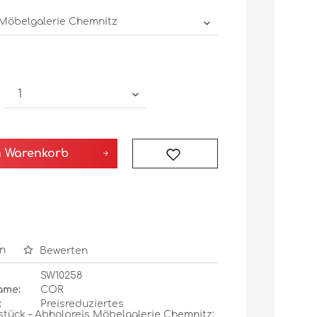
n
Warenkorb
n
Bewerten
SW10258
ame:
COR
:
Preisreduziertes
stück – Abholpreis Möbelgalerie Chemnitz: