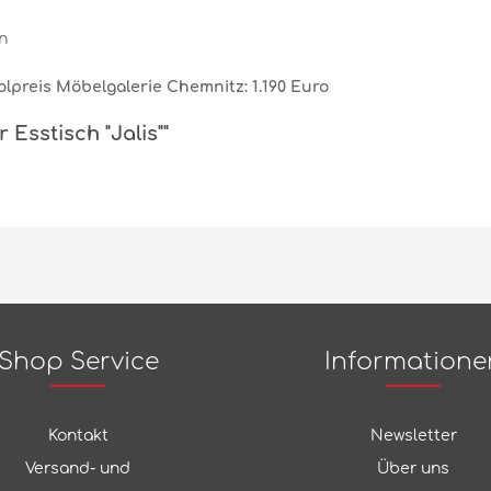
n
lpreis Möbelgalerie Chemnitz: 1.190 Euro
 Esstisch "Jalis""
Shop Service
Informatione
Kontakt
Newsletter
Versand- und
Über uns