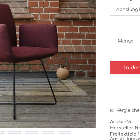
Menge
In de
Vergleiche
Artikel-Nr.:
Hersteller N
Freitextfeld 1
Ausstellungs