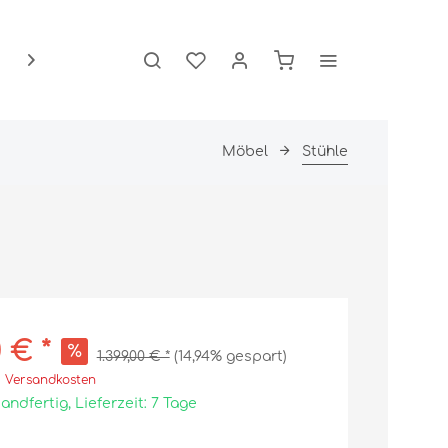
Über Uns

Möbel
Stühle
Schlafzimmer
Wandleuchten
Betten
Kissen
Matratzen
Schränke
Zudecken
0 € *
1.399,00 € *
(14,94% gespart)
. Versandkosten
andfertig, Lieferzeit: 7 Tage