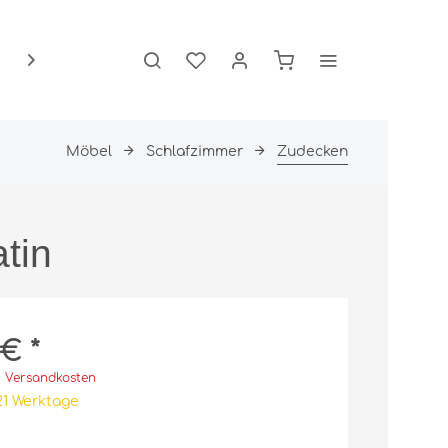
Über Uns

Möbel
Schlafzimmer
Zudecken
Schlafzimmer
Wandleuchten
Betten
tin
Kissen
Matratzen
Schränke
Zudecken
€ *
. Versandkosten
21 Werktage