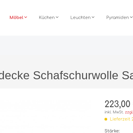
Möbel
Küchen
Leuchten
Pyramiden
möbel
mann
Leuchten
ramiden
Stühle
Team 7 Küchen
Stehleuchten
Björn Köhler
decke Schafschurwolle Sa
c Küchen
ramiden
Tische
ke
Wohnwände
223,00 
inkl. MwSt.
zzgl
Büro
Lieferzeit 
Raum im Raum
Stärke:
ox