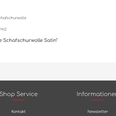
chafschurwolle
g/m2
e Schafschurwolle Satin"
Shop Service
Informatione
Kontakt
Newsletter