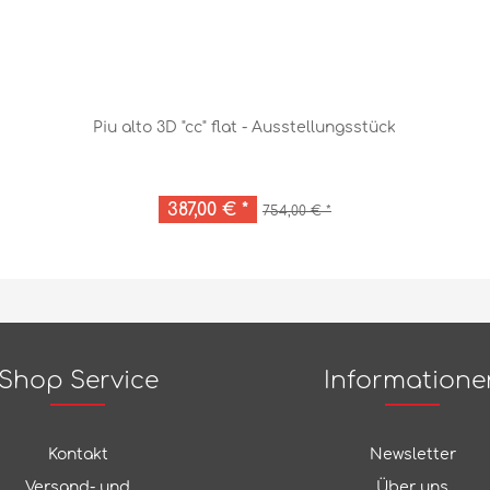
Piu alto 3D "cc" flat - Ausstellungsstück
387,00 € *
754,00 € *
Shop Service
Informatione
Kontakt
Newsletter
Versand- und
Über uns